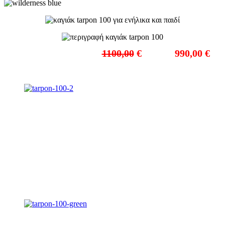
ΤΙΜΗ ΜΕ Φ.Π.Α.:
1100,00
€
τώρα
990,00 €