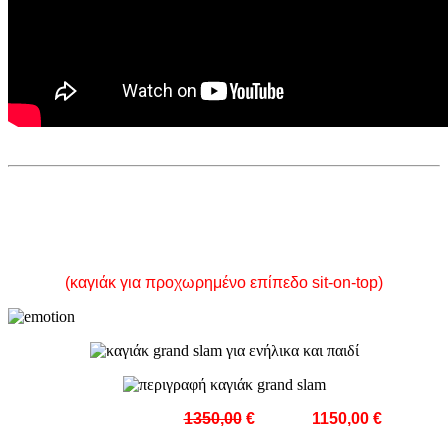
GRAND SLAM
(καγιάκ για προχωρημένο επίπεδο sit-on-top)
ΤΙΜΗ ΜΕ ΦΠΑ:
1350,00
€
τώρα
1150,00 €